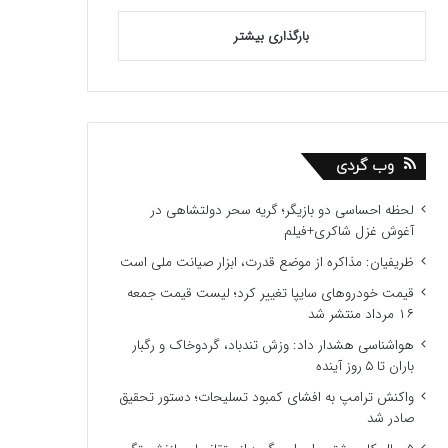
بارگذاری بیشتر
وب گردی
لحظه احساسی دو بازیگر؛ گریه سحر دولتشاهی در
آغوش غزل شاکری+فیلم
ظریفیان: مذاکره از موضع قدرت، ابزار صیانت ملی است
قیمت خودروهای سایپا تغییر کرد؛ لیست قیمت جمعه
۱۶ مرداد منتشر شد
هواشناسی هشدار داد: وزش تندباد، گردوخاک و رگبار
باران تا ۵ روز آینده
واکنش ترامپ به افشای کمبود تسلیحات؛ دستور تحقیق
صادر شد