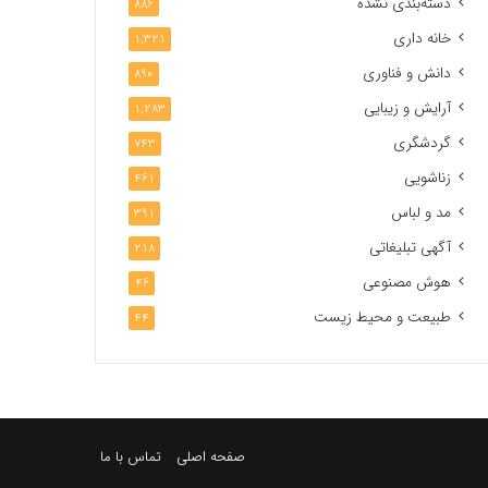
دسته‌بندی نشده
886
خانه داری
1,321
دانش و فناوری
890
آرایش و زیبایی
1,283
گردشگری
743
زناشویی
461
مد و لباس
391
آگهی تبلیغاتی
218
هوش مصنوعی
46
طبیعت و محیط زیست
44
صفحه اصلی
تماس با ما