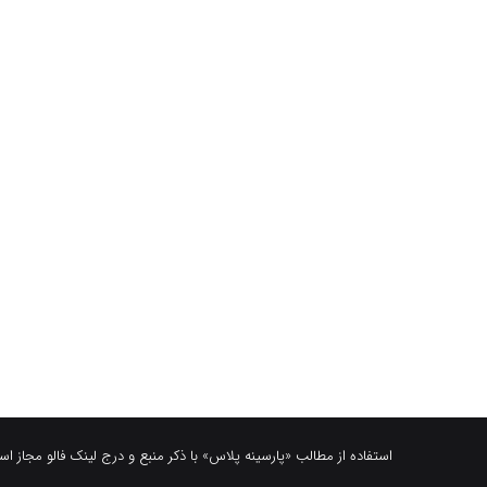
استفاده از مطالب «پارسینه پلاس» با ذکر منبع و درج لینک فالو مجاز ا