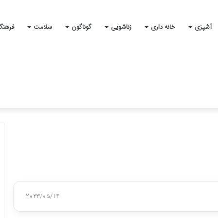
آشپزی
خانه داری
زناشویی
گوناگون
سلامت
فرهنگ
2023/05/14