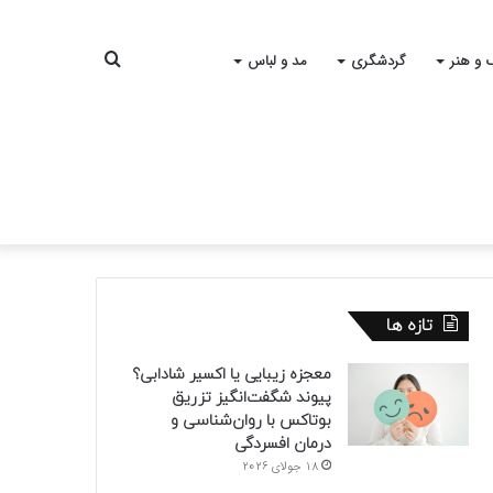
جستجو
 و هنر
گردشگری
مد و لباس
برای
تازه ها
معجزه زیبایی یا اکسیر شادابی؟
پیوند شگفت‌انگیز تزریق
بوتاکس با روان‌شناسی و
درمان افسردگی
18 جولای 2026