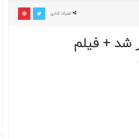
توییتر
پینتریست
اشتراک گذاری
شد + فیلم