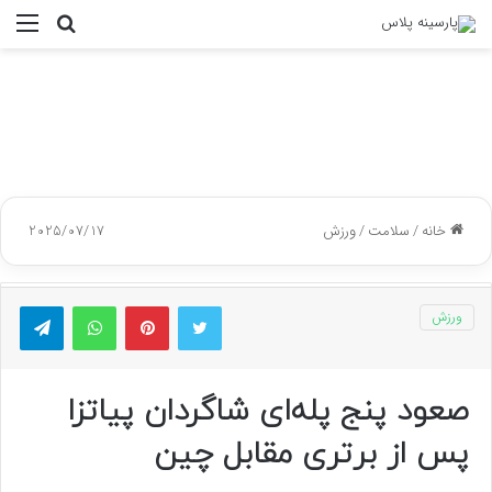
جستجو
منو
برای
خانه
/
سلامت
/
ورزش
2025/07/17
توییتر
پینتریست
واتس آپ
تلگر
ورزش
صعود پنج پله‌ای شاگردان پیاتزا
پس از برتری مقابل چین