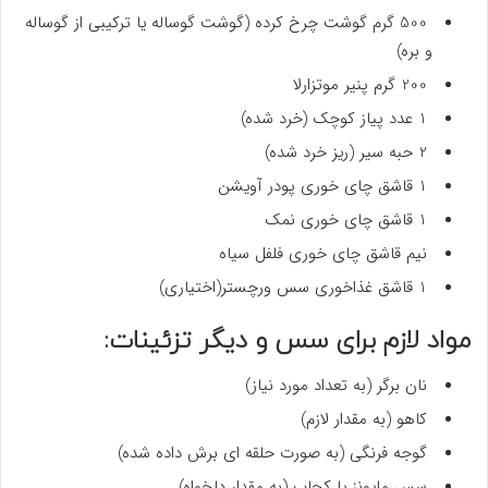
500 گرم گوشت چرخ کرده (گوشت گوساله یا ترکیبی از گوساله
و بره)
200 گرم پنیر موتزارلا
1 عدد پیاز کوچک (خرد شده)
2 حبه سیر (ریز خرد شده)
1 قاشق چای خوری پودر آویشن
1 قاشق چای خوری نمک
نیم قاشق چای خوری فلفل سیاه
1 قاشق غذاخوری سس ورچستر(اختیاری)
مواد لازم برای سس و دیگر تزئینات:
نان برگر (به تعداد مورد نیاز)
کاهو (به مقدار لازم)
گوجه فرنگی (به صورت حلقه ای برش داده شده)
سس مایونز یا کچاپ (به مقدار دلخواه)