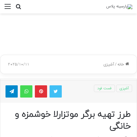
جستجو
منو
برای
خانه
/
آشپزی
2025/10/11
توییتر
پینتریست
واتس آپ
تلگر
آشپزی
فست فود
طرز تهیه برگر موتزارلا خوشمزه و
خانگی