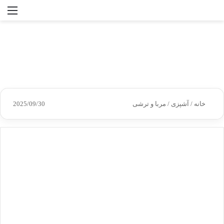
جستجو
منو
برای
خانه
/
آشپزی
/
مربا و ترشی
2025/09/30