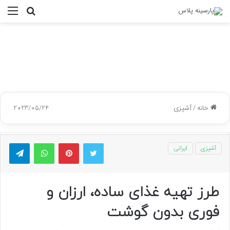
جستجو
منو
برای
خانه
/
آشپزی
2023/05/24
توییتر
پینتریست
واتس آپ
تلگر
آشپزی
ایرانی
طرز تهیه غذای ساده، ارزان و
فوری بدون گوشت