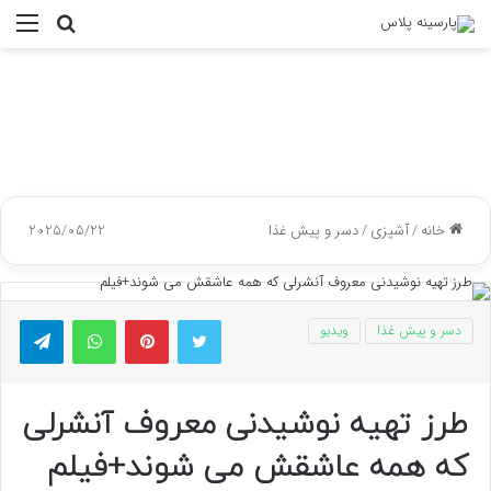
جستجو
منو
برای
خانه
/
آشپزی
/
دسر و پیش غذا
2025/05/22
توییتر
پینتریست
واتس آپ
تلگر
دسر و پیش غذا
ویدیو
طرز تهیه نوشیدنی معروف آنشرلی
که همه عاشقش می شوند+فیلم