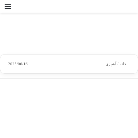
جستجو
منو
برای
خانه
/
آشپزی
2025/06/16