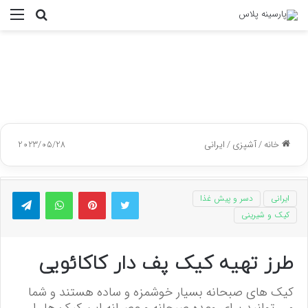
جستجو
منو
برای
خانه
/
آشپزی
/
ایرانی
2023/05/28
توییتر
پینتریست
واتس آپ
تلگر
ایرانی
دسر و پیش غذا
کیک و شیرینی
طرز تهیه کیک پف دار کاکائویی
کیک های صبحانه بسیار خوشمزه و ساده هستند و شما