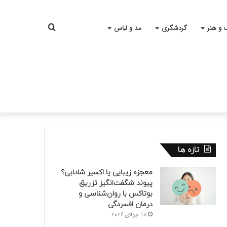
جستجو
 و هنر
گردشگری
مد و لباس
برای
تازه ها
معجزه زیبایی یا اکسیر شادابی؟
پیوند شگفت‌انگیز تزریق
بوتاکس با روان‌شناسی و
درمان افسردگی
18 جولای 2026