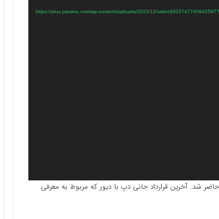
حاضر شد. آخرین قرارداد جانی دپ با دیور که مربوط به معرفی