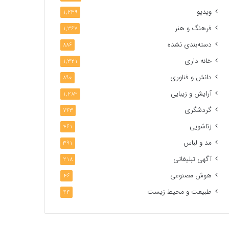
ویدیو
1,239
فرهنگ و هنر
1,367
دسته‌بندی نشده
886
خانه داری
1,321
دانش و فناوری
890
آرایش و زیبایی
1,283
گردشگری
743
زناشویی
461
مد و لباس
391
آگهی تبلیغاتی
218
هوش مصنوعی
46
طبیعت و محیط زیست
44