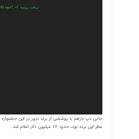
دریافت پرونده: https://plus.parsine.com/wp-content/uploads/2023/12/video6003747745842597766.mp4?_=1
جانی دپ بازهم با پوششی از برند دیور در این جشنواره 
عطر این برند بود، حدود ۲۲ میلیون دلار اعلام شد.