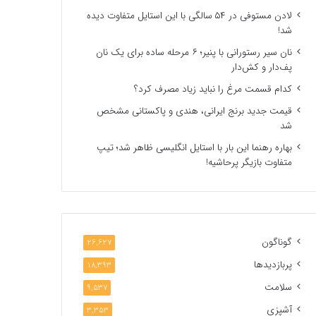
لادن مستوفی در ۵۴ سالگی با این استایل متفاوت دیده
شد!
نان سیر رستورانی با پنیر؛ ۶ مرحله ساده برای یک نان
پف‌دار و کش‌دار
کدام قسمت مرغ را نباید زیاد مصرف کرد؟
قیمت جدید برنج ایرانی، هندی و پاکستانی مشخص
شد
بهاره رهنما این بار با استایل انگلیسی ظاهر شد؛ تیپ
متفاوت بازیگر پرحاشیه!
گوناگون
26,627
پربازدیدها
18,393
سلامت
9,537
آشپزی
3,353