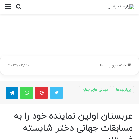
جستجو
منو
برای
خانه
/
پربازدیدها
2024/03/30
توییتر
پینتریست
واتس آپ
تلگر
پربازدیدها
دیدنی های جهان
عربستان اولین نماینده خود را به
مسابقات جهانی دختر شایسته