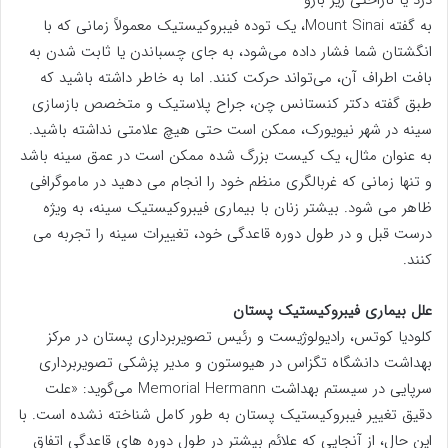
درد یا ناراحتی زیر بازو
به گفته Mount Sinai، یک توده فیبروکیستیک معمولاً زمانی که با
انگشتان شما فشار داده می‌شود، به جای چسباندن یا ثابت شدن به
بافت اطراف آن، می‌تواند حرکت کنند. اما به خاطر داشته باشید که
طبق گفته دکتر کنستانس چن، جراح پلاستیک و متخصص بازسازی
سینه در شهر نیویورک، ممکن است حتی هیچ علامتی نداشته باشید.
به عنوان مثال، یک کیست بزرگ شده ممکن است در عمق سینه باشد
و تنها زمانی که غربالگری منظم خود را انجام می دهید در ماموگرافی
ظاهر می شود. بیشتر زنان با بیماری فیبروکیستیک سینه، به ویژه
درست قبل و در طول دوره قاعدگی خود، تغییرات سینه را تجربه می
کنند.
علل بیماری فیبروکیستیک پستان
کلودیا کوتس، رادیولوژیست و رئیس تصویربرداری پستان در مرکز
بهداشت دانشگاه تگزاس در هیوستون و مدیر پزشکی تصویربرداری
سرپایی در سیستم بهداشت Memorial Hermann می‌گوید: «علت
دقیق تغییر فیبروکیستیک پستان به طور کامل شناخته نشده است. با
این حال، از آنجایی که علائم بیشتر در طول دوره های قاعدگی اتفاق