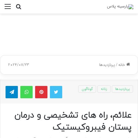
جستجو
منو
برای
خانه
/
پربازدیدها
2024/07/23
توییتر
پینتریست
واتس آپ
تلگر
پربازدیدها
زنانه
گوناگون
علائم، راه های تشخیصی و درمان
پستان فیبروکیستیک