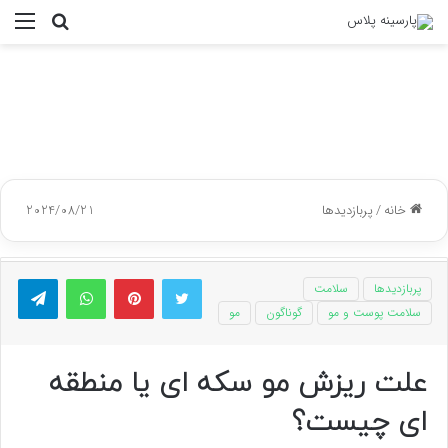
جستجو
منو
برای
خانه
/
پربازدیدها
2024/08/21
توییتر
پینتریست
واتس آپ
تلگر
پربازدیدها
سلامت
سلامت پوست و مو
گوناگون
مو
علت ریزش مو سکه ای یا منطقه
ای چیست؟