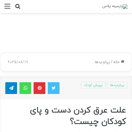
جستجو
منو
برای
خانه
/
پربازدیدها
2025/08/19
توییتر
پینتریست
واتس آپ
تلگر
پربازدیدها
پرورش کودک
علت عرق کردن دست و پای
کودکان چیست؟