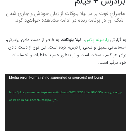
برادرش + فیلم
ماجرای فوت برادر لیلا بلوکات از زبان خودش و جاری شدن
اشک آن در برنامه زنده در ادامه مشاهده خواهید کرد.
به گزارش
پارسینه پلاس
،
لیلا بلوکات
، به خاطر از دست دادن برادرش،
احساساتی عمیق و تلخی را تجربه کرده است. این نوع از دست دادن
برای هر کسی سخت است و او به‌طور حتم با خاطرات و احساسات
خود درگیر است.
نمایشگر
Media error: Format(s) not supported or source(s) not found
ویدیو
دریافت پرونده: https://plus.parsine.com/wp-content/uploads/2024/12/5fd1ec98-6f55-
4b19-8d1a-c4145c6c685f.mp4?_=1