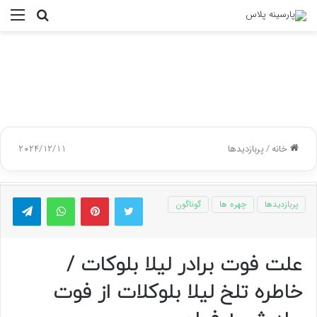
جستجو
منو
برای
خانه
/
پربازدیدها
2024/12/11
توییتر
پینتریست
واتس آپ
تلگر
پربازدیدها
چهره ها
گوناگون
علت فوت برادر لیلا بلوکات /
خاطره تلخ لیلا بلوکلات از فوت