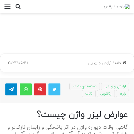
جستجو
منو
برای
خانه
/
آرایش و زیبایی
2023/05/31
توییتر
پینتریست
واتس آپ
تلگر
آرایش و زیبایی
دسته‌بندی نشده
رازها
زناشویی
نکات
عوارض لیزر واژن چیست؟
گاهی اوقات دیواره واژن در اثر یائسگی و زایمان نازک‌تر و