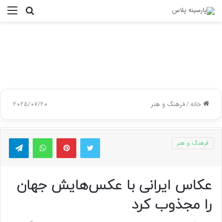
جستجو
منو
برای
خانه
/
فرهنگ و هنر
2025/07/20
توییتر
پینتریست
واتس آپ
تلگر
فرهنگ و هنر
عکاس ایرانی با عکس‌هایش جهان
را مجذوب کرد