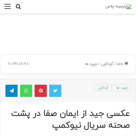
جستجو
منو
برای
خانه
/
گوناگون
/
چهره ها
2023/06/28
توییتر
پینتریست
واتس آپ
تلگر
چهره ها
گوناگون
عکسی جید از ایمان صفا در پشت
صحنه سریال نیوکمپ