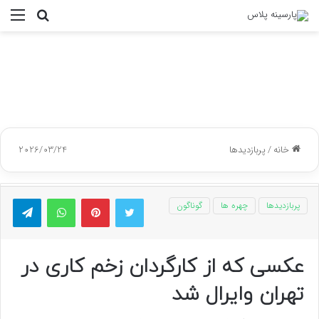
جستجو
منو
برای
خانه
/
پربازدیدها
2026/03/24
توییتر
پینتریست
واتس آپ
تلگر
پربازدیدها
چهره ها
گوناگون
عکسی که از کارگردان زخم کاری در
تهران وایرال شد