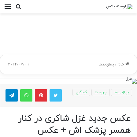
جستجو
منو
برای
خانه
/
پربازدیدها
2024/07/01
توییتر
پینتریست
واتس آپ
تلگر
پربازدیدها
چهره ها
گوناگون
عکس جدید غزل شاکری در کنار
همسر پزشک اش + عکس