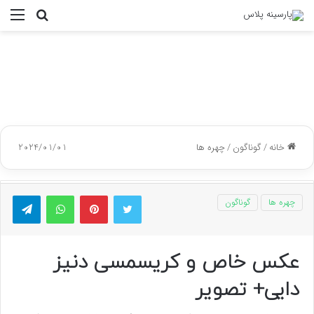
جستجو
منو
برای
خانه
/
گوناگون
/
چهره ها
2024/01/01
توییتر
پینتریست
واتس آپ
تلگر
چهره ها
گوناگون
عکس خاص و کریسمسی دنیز
دایی+ تصویر