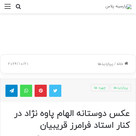
جستجو
منو
برای
خانه
/
پربازدیدها
2024/10/21
توییتر
پینتریست
واتس آپ
تلگر
پربازدیدها
چهره ها
عکس دوستانه الهام پاوه نژاد در
کنار استاد فرامرز قریبیان