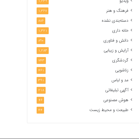
ویدیو
1,239
فرهنگ و هنر
1,367
دسته‌بندی نشده
886
خانه داری
1,321
دانش و فناوری
890
آرایش و زیبایی
1,283
گردشگری
743
زناشویی
461
مد و لباس
391
آگهی تبلیغاتی
218
هوش مصنوعی
46
طبیعت و محیط زیست
44