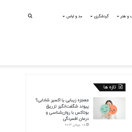
جستجو
 و هنر
گردشگری
مد و لباس
برای
تازه ها
معجزه زیبایی یا اکسیر شادابی؟
پیوند شگفت‌انگیز تزریق
بوتاکس با روان‌شناسی و
درمان افسردگی
18 جولای 2026