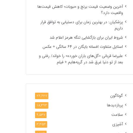
آخرین وضعیت قیمت برنج و حبوبات؛ کاهش قیمت‌ها
واقعیت دارد؟
پزشکیان: در بهترین زمان برای دستیابی به توافق قرار
داریم
شروط ایران برای بازگشایی تنگه هرمز اعلام شد
استایل متفاوت افسانه بایگان در ۶۴ سالگی + عکس
علیرضا قربانی «گل‌های باران خورده» را خواند/ رفتی و
بعد از تو دنیا غرق شد در گریه‌هایم + فیلم
گوناگون
26,627
پربازدیدها
18,393
سلامت
9,537
آشپزی
3,353