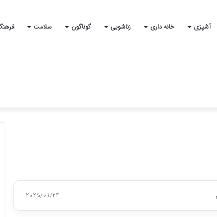
آشپزی
خانه داری
زناشویی
گوناگون
سلامت
فرهنگ
2025/01/24