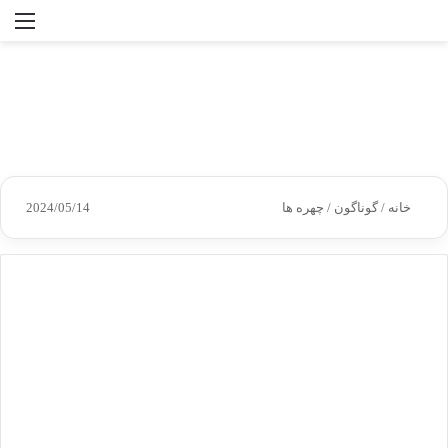
جستجو
منو
برای
خانه
/
گوناگون
/
چهره ها
2024/05/14