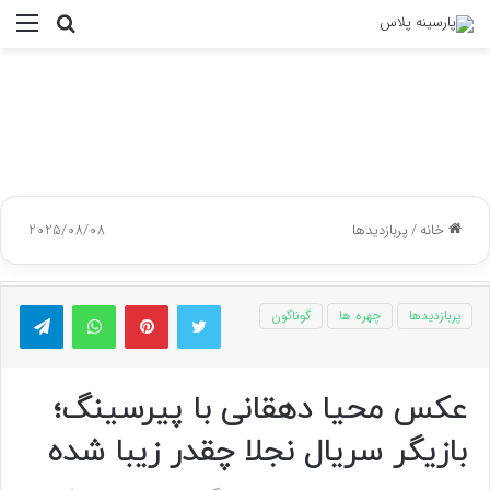
جستجو
منو
برای
خانه
/
پربازدیدها
2025/08/08
توییتر
پینتریست
واتس آپ
تلگر
پربازدیدها
چهره ها
گوناگون
عکس محیا دهقانی با پیرسینگ؛
بازیگر سریال نجلا چقدر زیبا شده