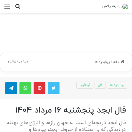
جستجو
منو
برای
خانه
/
پربازدیدها
2025/08/07
توییتر
پینتریست
واتس آپ
تلگر
پربازدیدها
فال
گوناگون
فال ابجد پنجشنبه 16 مرداد 1404
فال ابجد دریچه‌ای است به جهان رازها و انرژی‌های نهفته
در زندگی که با استفاده از حروف ابجد، پیام‌ها و