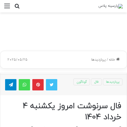
جستجو
منو
برای
خانه
/
پربازدیدها
2025/05/25
توییتر
پینتریست
واتس آپ
تلگر
پربازدیدها
فال
گوناگون
فال سرنوشت امروز یکشنبه 4
خرداد 1404