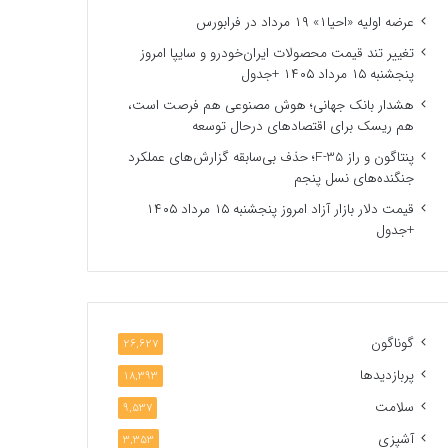
عرضه اولیه «احیا۱» ۱۹ مرداد در فرابورس
تغییر تند قیمت محصولات ایران‌خودرو و سایپا امروز
پنجشنبه ۱۵ مرداد ۱۴۰۵ +جدول
هشدار بانک جهانی؛ هوش مصنوعی هم فرصت است،
هم ریسک برای اقتصادهای درحال توسعه
پنتاگون و راز F-35؛ حذف بی‌سابقه گزارش‌های عملکرد
جنگنده‌های نسل پنجم
قیمت دلار بازار آزاد امروز پنجشنبه ۱۵ مرداد ۱۴۰۵
+جدول
گوناگون
26,627
پربازدیدها
18,393
سلامت
9,537
آشپزی
3,353