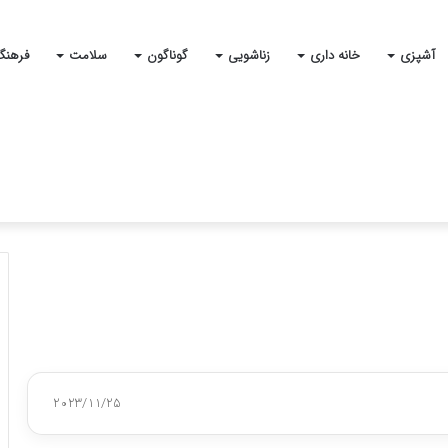
آشپزی
خانه داری
زناشویی
گوناگون
سلامت
فرهنگ
2023/11/25