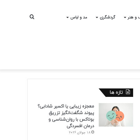
جستجو
 و هنر
گردشگری
مد و لباس
برای
تازه ها
معجزه زیبایی یا اکسیر شادابی؟
پیوند شگفت‌انگیز تزریق
بوتاکس با روان‌شناسی و
درمان افسردگی
18 جولای 2026