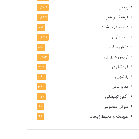
ویدیو
1,239
فرهنگ و هنر
1,367
دسته‌بندی نشده
886
خانه داری
1,321
دانش و فناوری
890
آرایش و زیبایی
1,283
گردشگری
743
زناشویی
461
مد و لباس
391
آگهی تبلیغاتی
218
هوش مصنوعی
46
طبیعت و محیط زیست
44