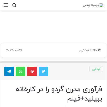
جستجو
منو
برای
خانه
/
گوناگون
2023/08/24
توییتر
پینتریست
واتس آپ
تلگر
گوناگون
فرآوری مدرن گردو را در کارخانه
ببینید+فیلم