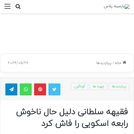
جستجو
منو
برای
خانه
/
پربازدیدها
2024/05/26
توییتر
پینتریست
واتس آپ
تلگر
پربازدیدها
چهره ها
گوناگون
فقیهه سلطانی دلیل حال ناخوش
رابعه اسکویی را فاش کرد