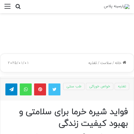
جستجو
منو
برای
خانه
/
سلامت
/
تغذیه
2025/01/01
توییتر
پینتریست
واتس آپ
تلگر
تغذیه
خواص خوراکی
طب سنتی
فواید شیره خرما برای سلامتی و
بهبود کیفیت زندگی