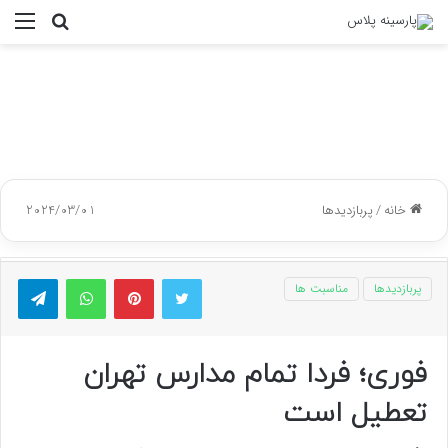
جستجو
منو
برای
خانه
/
پربازدیدها
2024/03/01
توییتر
پینتریست
واتس آپ
تلگر
پربازدیدها
مناسبت ها
فوری؛ فردا تمام مدارس تهران
تعطیل است