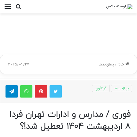
جستجو
منو
برای
خانه
/
پربازدیدها
2025/04/27
توییتر
پینتریست
واتس آپ
تلگر
پربازدیدها
گوناگون
فوری / مدارس و ادارات تهران فردا
8 اردیبهشت 1404 تعطیل شد!؟