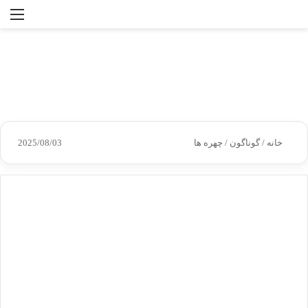
جستجو
منو
برای
خانه
/
گوناگون
/
چهره ها
2025/08/03