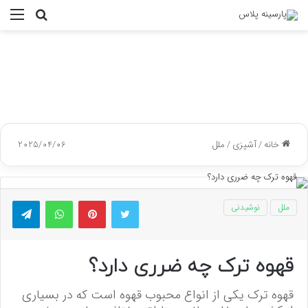
جستجو
منو
برای
خانه
/
آشپزی
/
ملل
2025/04/06
توییتر
پینتریست
واتس آپ
تلگر
ملل
نوشیدنی
قهوه ترک چه ضرری دارد؟
قهوه ترک یکی از انواع محبوب قهوه است که در بسیاری