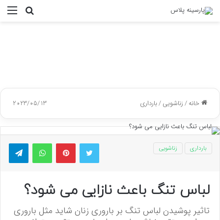
جستجو
منو
برای
خانه
/
زناشویی
/
بارداری
2023/05/13
توییتر
پینتریست
واتس آپ
تلگر
بارداری
زناشویی
لباس تنگ باعث نازایی می شود؟
تاثیر پوشیدن لباس تنگ بر باروری زنان شاید مثل باروری