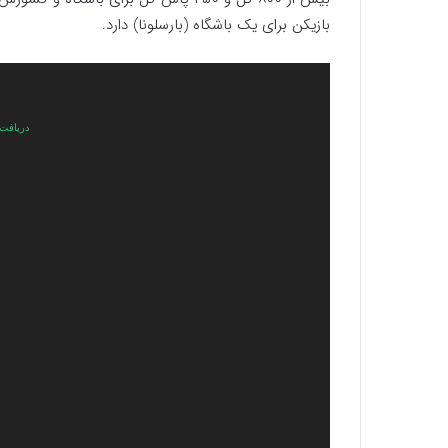
بازیکن برای یک باشگاه (بارسلونا) دارد.
نمایشگر
ویدیو
دریافت پرونده: 026/02/5318360.mp4?_=1