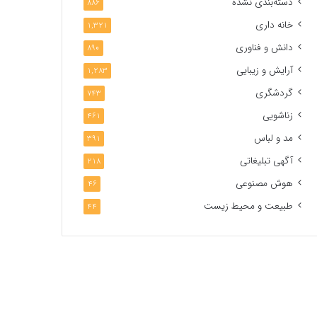
دسته‌بندی نشده
886
خانه داری
1,321
دانش و فناوری
890
آرایش و زیبایی
1,283
گردشگری
743
زناشویی
461
مد و لباس
391
آگهی تبلیغاتی
218
هوش مصنوعی
46
طبیعت و محیط زیست
44