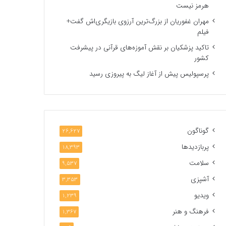
هرمز نیست
مهران غفوریان از بزرگ‌ترین آرزوی بازیگری‌اش گفت+
فیلم
تاکید پزشکیان بر نقش آموزه‌های قرآنی در پیشرفت
کشور
پرسپولیس پیش از آغاز لیگ به پیروزی رسید
گوناگون
26,627
پربازدیدها
18,393
سلامت
9,537
آشپزی
3,353
ویدیو
1,239
فرهنگ و هنر
1,367