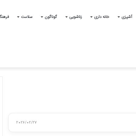
آشپزی
خانه داری
زناشویی
گوناگون
سلامت
فرهنگ
2026/02/27