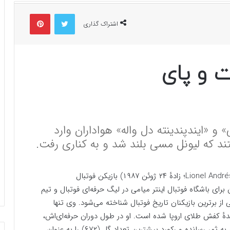
توییتر
پینتریست
اشتراک گذاری
 و پای
» و «ایندپندینته دل واله» هواداران وارد
د که لیونل مسی بلند شد و به کناری رفت.
(به اسپانیایی: Lionel Andrés ″Leo″ Messi؛ زادهٔ ۲۴ ژوئن ۱۹۸۷) بازیکن فوتبال
رای باشگاه فوتبال اینتر میامی در لیگ حرفه‌ای فوتبال و تیم
ی از برترین بازیکنان تاریخ فوتبال شناخته می‌شود. وی تنها
دهٔ کفش طلای اروپا شده است. او در طول دوران حرفه‌ای‌اش،
بیش از ۸۰۰ گل و ۳۵۰ پاس گل برای باشگاه و کشورش به ثمر رسانده و رکورد بیشترین تعداد گل (۶۷۲) را به عنوان