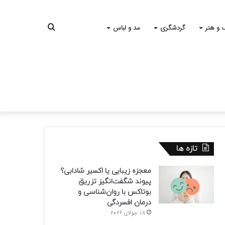
جستجو
 و هنر
گردشگری
مد و لباس
برای
تازه ها
معجزه زیبایی یا اکسیر شادابی؟
پیوند شگفت‌انگیز تزریق
بوتاکس با روان‌شناسی و
درمان افسردگی
18 جولای 2026