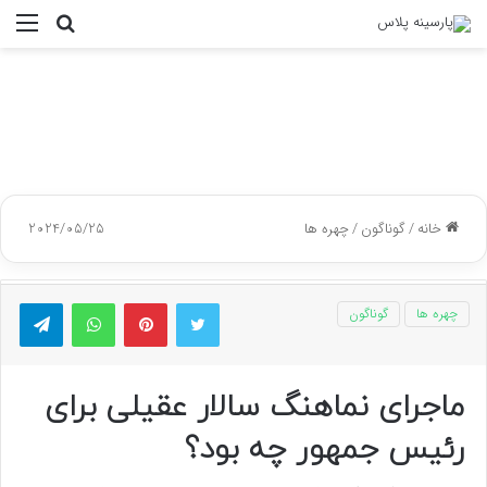
جستجو
منو
برای
خانه
/
گوناگون
/
چهره ها
2024/05/25
توییتر
پینتریست
واتس آپ
تلگر
چهره ها
گوناگون
ماجرای نماهنگ سالار عقیلی برای
رئیس جمهور چه بود؟