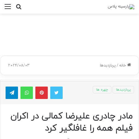
جستجو
منو
برای
خانه
/
پربازدیدها
2024/08/03
توییتر
پینتریست
واتس آپ
تلگر
پربازدیدها
چهره ها
مادر چادری علیرضا کمالی در اکران
فیلم همه را غافلگیر کرد