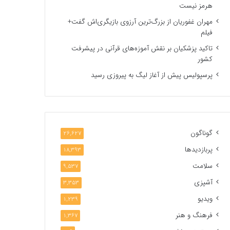
هرمز نیست
مهران غفوریان از بزرگ‌ترین آرزوی بازیگری‌اش گفت+
فیلم
تاکید پزشکیان بر نقش آموزه‌های قرآنی در پیشرفت
کشور
پرسپولیس پیش از آغاز لیگ به پیروزی رسید
گوناگون
26,627
پربازدیدها
18,393
سلامت
9,537
آشپزی
3,353
ویدیو
1,239
فرهنگ و هنر
1,367