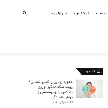
جستجو
 و هنر
گردشگری
مد و لباس
برای
تازه ها
معجزه زیبایی یا اکسیر شادابی؟
پیوند شگفت‌انگیز تزریق
بوتاکس با روان‌شناسی و
درمان افسردگی
18 جولای 2026