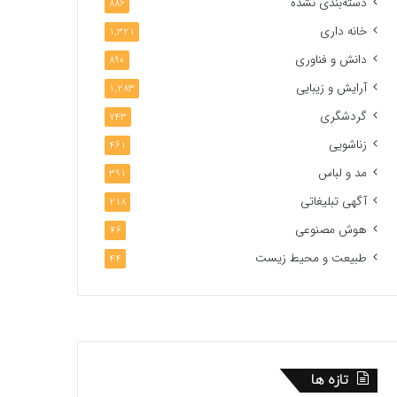
دسته‌بندی نشده
886
خانه داری
1,321
دانش و فناوری
890
آرایش و زیبایی
1,283
گردشگری
743
زناشویی
461
مد و لباس
391
آگهی تبلیغاتی
218
هوش مصنوعی
46
طبیعت و محیط زیست
44