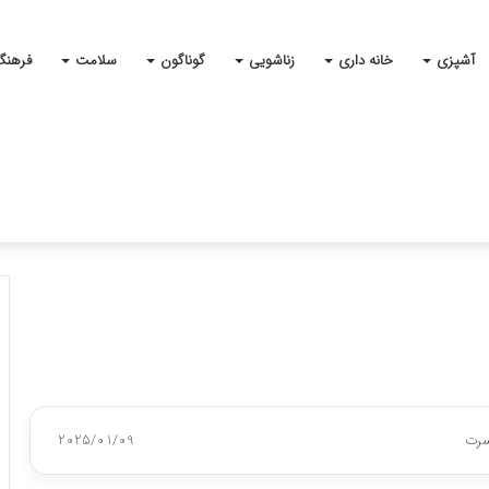
آشپزی
خانه داری
زناشویی
گوناگون
سلامت
فرهنگ
سرت
2025/01/09