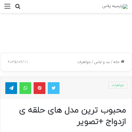
جستجو
منو
برای
خانه
/
مد و لباس
/
جواهرات
2025/02/11
توییتر
پینتریست
واتس آپ
تلگر
جواهرات
محبوب ترین مدل های حلقه ی
ازدواج +تصویر