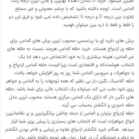
تعیین میشود. حرف D نشان دهنده بهترین و عالی ترین درجه رنگ
الماس است. توجه داشته باشید که با چشم معمولی و غیر مسلح
تفاوت بین درجه D و درجه G تشخیص داده نمی شود و فرق این دو
را فقط و فقط با ذره بین میتوان فهمید.
برش های دایره ای یا پرنسسی محبوب ترین برش های الماس برای
حلقه ی ازدواج هستند. خرید حلقه الماس هرچند نسبت به حلقه های
غیر الماس، هزینه بیشتری را به خود اختصاص می دهد اما یک
انتخاب هوشمندانه و اقتصادی است زیرا قیمت حلقه الماس ازدواج و
یا جواهرات و سرویس الماس شما روز به روز افزایش خواهد یافت.
حلقه کلاسیک نگین دار بی نظیر که همه توجهات را به الماس و جواهر
روی خود جلب می کند میتواند یک انتخاب عالی برای شما باشد. حلقه
های نگین دار که دارای یک الماس مرکزی هستند محبوب ترین مدل
حلقه نامزدی و انگشتر بحساب می آیند.
حلقه ازدواج برلیان و الماس از جمله چالش برانگیزترین و پر تقاضاترین
انواع جواهرات است که انتخاب های بسیاری را پیش روی شما قرار
میدهد. هنگام خرید انگشتر ازدواج علاوه بر زیبایی و فاخر بودن انگشتر
به دوام و استحکام آن در طول زمان هم توجه داشته باشد. برای