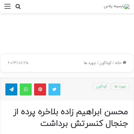
جستجو
منو
برای
خانه
/
گوناگون
/
چهره ها
2023/06/25
توییتر
پینتریست
واتس آپ
تلگر
چهره ها
گوناگون
محسن ابراهیم زاده بلاخره پرده از
جنجال کنسرتش برداشت