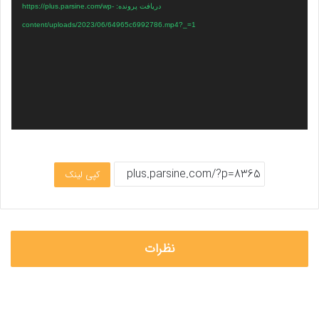
دریافت پرونده: https://plus.parsine.com/wp-
content/uploads/2023/06/64965c6992786.mp4?_=1
کپی لینک
نظرات