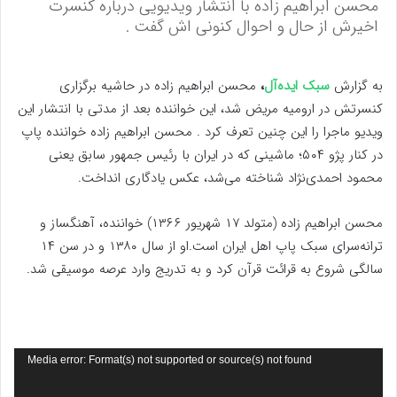
محسن ابراهیم زاده با انتشار ویدیویی درباره کنسرت
اخیرش از حال و احوال کنونی اش گفت .
به گزارش
سبک ایده‌آل
،
محسن ابراهیم زاده در حاشیه برگزاری
کنسرتش در ارومیه مریض شد، این خواننده بعد از مدتی با انتشار این
ویدیو ماجرا را این چنین تعرف کرد . محسن ابراهیم‌ زاده خواننده پاپ
در کنار پژو ۵۰۴؛ ماشینی که در ایران با رئیس جمهور سابق یعنی
محمود احمدی‌نژاد شناخته می‌شد، عکس یادگاری انداخت.
محسن ابراهیم‌ زاده (متولد ۱۷ شهریور ۱۳۶۶) خواننده، آهنگساز و
ترانه‌سرای سبک پاپ اهل ایران است.او از سال ۱۳۸۰ و در سن ۱۴
سالگی شروع به قرائت قرآن کرد و به تدریج وارد عرصه موسیقی شد.
نمایشگر
Media error: Format(s) not supported or source(s) not found
ویدیو