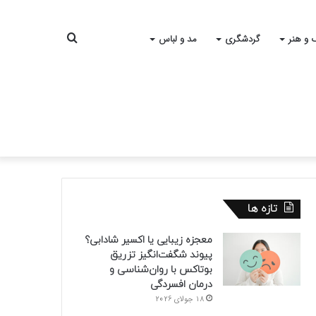
جستجو
 و هنر
گردشگری
مد و لباس
برای
تازه ها
معجزه زیبایی یا اکسیر شادابی؟
پیوند شگفت‌انگیز تزریق
بوتاکس با روان‌شناسی و
درمان افسردگی
18 جولای 2026