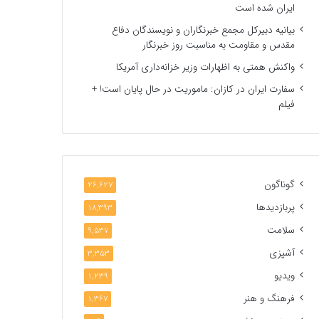
ایران شده است
بیانیه دبیرکل مجمع خبرنگاران و نویسندگان دفاع
مقدس و مقاومت به مناسبت روز خبرنگار
واکنش همتی به اظهارات وزیر خزانه‌داری آمریکا
سفارت ایران در کازان: ماموریت در حال پایان است! +
فیلم
گوناگون
26,627
پربازدیدها
18,393
سلامت
9,537
آشپزی
3,353
ویدیو
1,239
فرهنگ و هنر
1,367