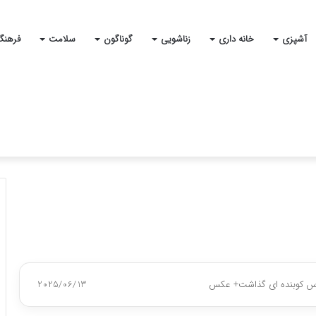
آشپزی
خانه داری
زناشویی
گوناگون
سلامت
فرهنگ
رس کوبنده ای گذاشت+ عکس
2025/06/13