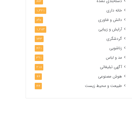
دسته‌بندی نشده
886
خانه داری
1,321
دانش و فناوری
890
آرایش و زیبایی
1,283
گردشگری
743
زناشویی
461
مد و لباس
391
آگهی تبلیغاتی
218
هوش مصنوعی
46
طبیعت و محیط زیست
44