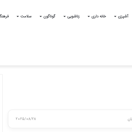
آشپزی
خانه داری
زناشویی
گوناگون
سلامت
فرهنگ
ان
2025/08/28