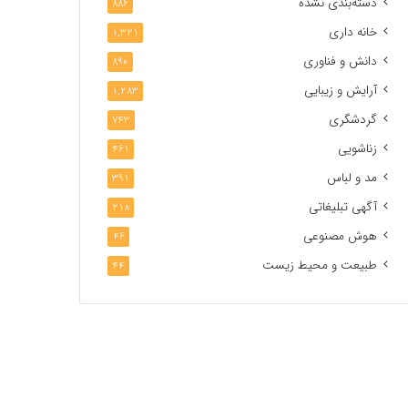
دسته‌بندی نشده
886
خانه داری
1,321
دانش و فناوری
890
آرایش و زیبایی
1,283
گردشگری
743
زناشویی
461
مد و لباس
391
آگهی تبلیغاتی
218
هوش مصنوعی
46
طبیعت و محیط زیست
44