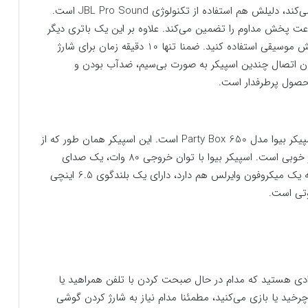
علاوه بر این در حجم‌های بالا، این کیفیت کاهش پیدا نمی‌کند، دلیلش هم استفاده از تکنولوژی JBL Pro Sound است.
ین اسپیکر یک باتری لیتیومی قوی دارد که 12 ساعت پخش مداوم را تضمین می‌کند. علاوه بر این یک باتری دیگر
هم دارد که در صورت نیاز می‌توانید از آن برای ادامه پخش موسیقی استفاده کنید. ضمنا تنها 10 دقیقه زمان برای شارژ
ار کند. امکان اتصال چندین اسپیکر به صورت بی‌سیم، ضدآب بودن و
 محصول پرطرفدار است.
یکی دیگر از اسپیکرهای بلوتوثی محبوب در کالا 360، اسپیکر بیوا مدل Party Box 650 است. این اسپیکر همان طور که از
نامش پیدا است، برای مهمانی‌ها و جشن‌ها گزینه بسیار خوبی است. اسپیکر بیوا با توان خروجی 80 وات، یک صدای
شفاف و پرقدرت را برایتان تضمین می‌کند. این اسپیکر که یک میکروفون وایرلس هم دارد، دارای یک بلندگوی 6.5 اینچی
وتی است.
رادی هستید که مدام در حال صبحت کردن با تلفن همراهید یا
چرخید یا بازی می‌کنید، مطمئنا مدام نیاز به شارژ کردن گوشی