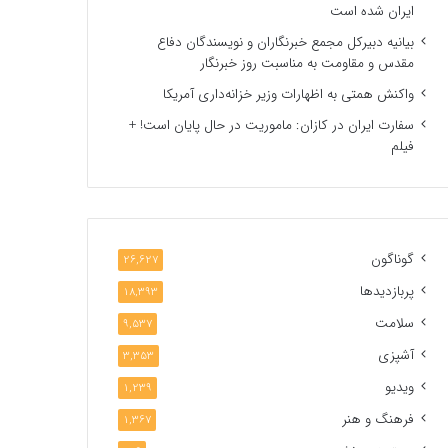
ایران شده است
بیانیه دبیرکل مجمع خبرنگاران و نویسندگان دفاع
مقدس و مقاومت به مناسبت روز خبرنگار
واکنش همتی به اظهارات وزیر خزانه‌داری آمریکا
سفارت ایران در کازان: ماموریت در حال پایان است! +
فیلم
گوناگون
26,627
پربازدیدها
18,393
سلامت
9,537
آشپزی
3,353
ویدیو
1,239
فرهنگ و هنر
1,367