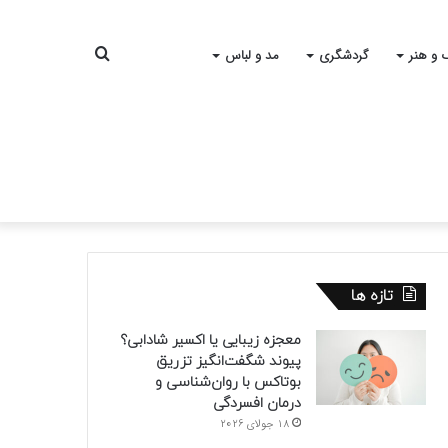
جستجو
 و هنر
گردشگری
مد و لباس
برای
تازه ها
معجزه زیبایی یا اکسیر شادابی؟
پیوند شگفت‌انگیز تزریق
بوتاکس با روان‌شناسی و
درمان افسردگی
18 جولای 2026