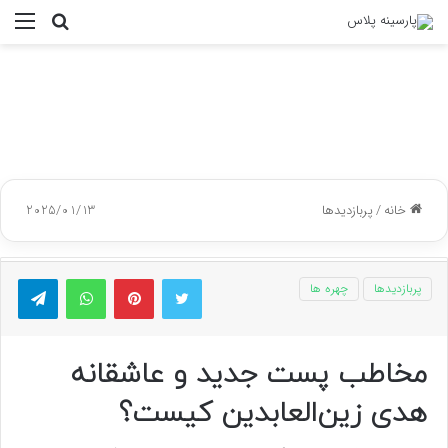
جستجو
منو
برای
خانه
/
پربازدیدها
2025/01/13
توییتر
پینتریست
واتس آپ
تلگر
پربازدیدها
چهره ها
مخاطب پست جدید و عاشقانه
هدی زین‌العابدین کیست؟