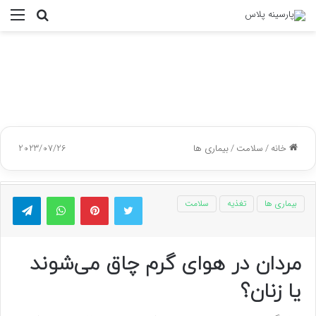
جستجو
منو
برای
خانه
/
سلامت
/
بیماری ها
2023/07/26
توییتر
پینتریست
واتس آپ
تلگر
بیماری ها
تغذیه
سلامت
مردان در هوای گرم چاق می‌شوند
یا زنان؟