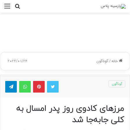
جستجو
منو
برای
خانه
/
گوناگون
2024/01/24
توییتر
پینتریست
واتس آپ
تلگر
گوناگون
مرزهای کادوی روز پدر امسال به
کلی جابه‌جا شد