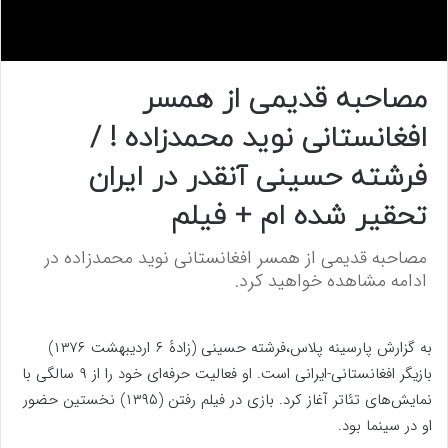
0
s
مصاحبه قدیمی از همسر
e
c
افغانستانی نوید محمدزاده ! /
o
n
d
فرشته حسینی آنقدر در ایران
s
o
تحقیر شده ام + فیلم
f
0
s
مصاحبه قدیمی از همسر افغانستانی نوید محمدزاده در
e
c
ادامه مشاهده خواهید کرد.
o
n
d
s
به گزارش پارسینه پلاس،فرشته حسینی (زادهٔ ۶ اردیبهشت ۱۳۷۶)
بازیگر افغانستانی-ایرانی است. او فعالیت حرفه‌ای خود را از ۹ سالگی با
نمایش‌های تئاتر آغاز کرد. بازی در فیلم رفتن (۱۳۹۵) نخستین حضور
او در سینما بود.