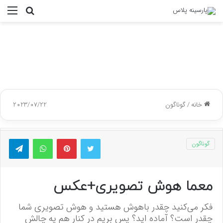
جستجو
منو
برای
خانه
/
گوناگون
2023/07/22
توییتر
پینتریست
واتس آپ
تلگر
گوناگون
معما هوش تصویری+عکس
فکر می‌کنید چقدر باهوش هستید و هوش تصویری شما
چقدر است؟ آماده اید؟ پس بریم در کنار هم یه چالش