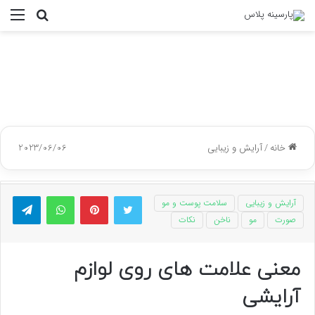
جستجو
منو
برای
خانه
/
آرایش و زیبایی
2023/06/06
توییتر
پینتریست
واتس آپ
تلگر
آرایش و زیبایی
سلامت پوست و مو
صورت
مو
ناخن
نکات
معنی علامت های روی لوازم
آرایشی