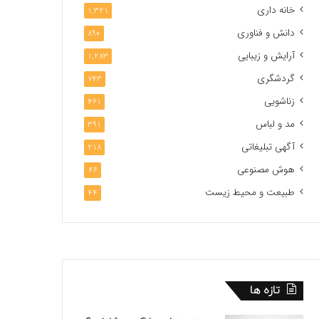
خانه داری
1,321
دانش و فناوری
890
آرایش و زیبایی
1,283
گردشگری
743
زناشویی
461
مد و لباس
391
آگهی تبلیغاتی
218
هوش مصنوعی
46
طبیعت و محیط زیست
44