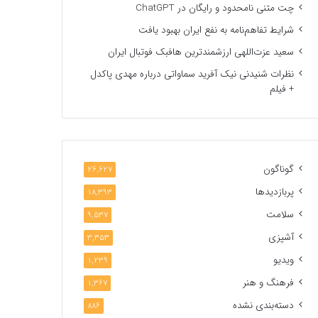
چت متنی نامحدود و رایگان در ChatGPT
شرایط تفاهم‌نامه به نفع ایران بهبود یافت
سعید عزت‌اللهی ارزشمندترین هافبک فوتبال ایران
نظرات شنیدنی نیک آفرید سماواتی درباره مهدی پاکدل
+ فیلم
گوناگون
26,627
پربازدیدها
18,393
سلامت
9,537
آشپزی
3,353
ویدیو
1,239
فرهنگ و هنر
1,367
دسته‌بندی نشده
886