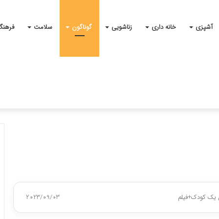
آشپزی
خانه داری
زناشویی
گوناگون
سلامت
فرهنگ
ی یک کودک+فیلم
2023/09/03