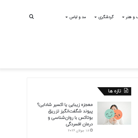
جستجو
 و هنر
گردشگری
مد و لباس
برای
تازه ها
معجزه زیبایی یا اکسیر شادابی؟
پیوند شگفت‌انگیز تزریق
بوتاکس با روان‌شناسی و
درمان افسردگی
18 جولای 2026